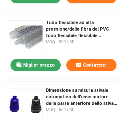
Tubo flessibile ad alta
pressione/della fibra del PVC
tubo flessibile flessibile
dell'acqua del PVC del tubo
MOQ：500 USD
flessibile intrecciato PVC
Miglior prezzo
Contattaci
Dimensione su misura stivale
automatico dell'asse motore
della parte anteriore dello stivale
di polvere della gomma di
MOQ：500 USD
silicone