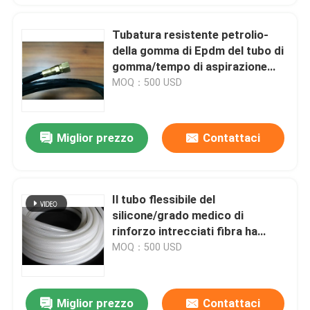
Tubatura resistente petrolio-
della gomma di Epdm del tubo di
gomma/tempo di aspirazione
dell'olio di resistenza
MOQ：500 USD
Miglior prezzo
Contattaci
Il tubo flessibile del
silicone/grado medico di
rinforzo intrecciati fibra ha
intrecciato il tubo flessibile
MOQ：500 USD
Miglior prezzo
Contattaci