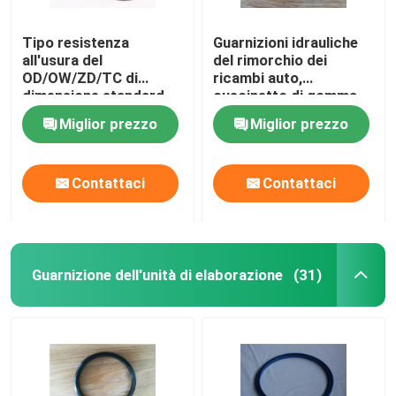
Tipo resistenza
Guarnizioni idrauliche
all'usura del
del rimorchio dei
OD/OW/ZD/TC di
ricambi auto,
dimensione standard
cuscinetto di gomma
delle guarnizioni del
dell'automobile della
Miglior prezzo
Miglior prezzo
rimorchio
guarnizione del hub di
ruota anteriore
Contattaci
Contattaci
Guarnizione dell'unità di elaborazione
(31)