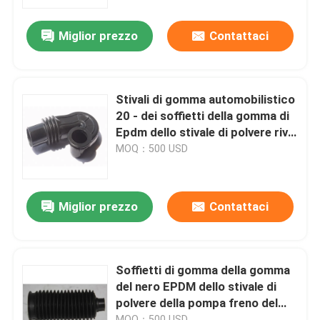
Miglior prezzo
Contattaci
Giro della fabbrica
Controllo di qualità
Stivali di gomma automobilistico
20 - dei soffietti della gomma di
Contattici
Epdm dello stivale di polvere riva
90 una durezza
MOQ：500 USD
Richieda una citazione
Miglior prezzo
Contattaci
Guarnizione in gomma olio
Paraoli Automotive
Soffietti di gomma della gomma
del nero EPDM dello stivale di
polvere della pompa freno del
Guarnizioni del camion
freno
MOQ：500 USD