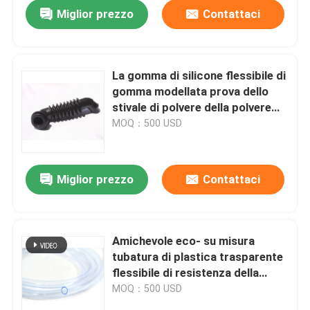
Miglior prezzo
Contattaci
La gomma di silicone flessibile di
gomma modellata prova dello
stivale di polvere della polvere
muggisce la resistenza di olio
MOQ：500 USD
Miglior prezzo
Contattaci
Casa
Amichevole eco- su misura
tubatura di plastica trasparente
Prodotti
flessibile di resistenza della
corrosione del PVC
MOQ：500 USD
Circa noi