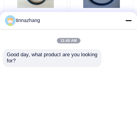
Guarnizione idraulica
Resistenza solvente del
tinnazhang
del labbro di resistenza
blu dell'unità di
allo strappo,
elaborazione della
guarnizione durevole
guarnizione U della
11:40 AM
del poliuretano con
tazza della guarnizione
Miglior prezzo
Miglior prezzo
ferro
idraulica ad alta
Good day, what product are you looking 
resistenza del pistone
for?
Contattaci
Contattaci
Osservi più
Casa
Circa noi
Contattaci
Desktop Site
Mappa del sito
Privacy Policy