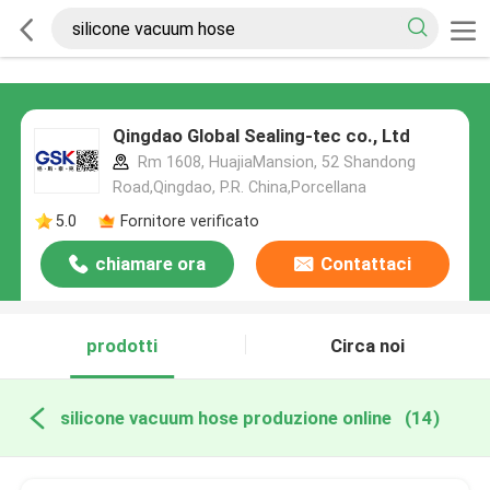
Qingdao Global Sealing-tec co., Ltd
Rm 1608, HuajiaMansion, 52 Shandong
Road,Qingdao, P.R. China,Porcellana
5.0
Fornitore verificato
chiamare ora
Contattaci
prodotti
Circa noi
silicone vacuum hose produzione online
(14)