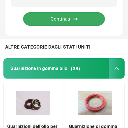
Stampati in gomma Parts
guarnizioni di gomma su ordinazione
ALTRE CATEGORIE DAGLI STATI UNITI
Rondella di sigillamento del metallo
parti metalliche lavorate
Guarnizione in gomma olio
(38)
Pezzi stampati in plastica
Riparazioni e fermi del metallo
guarnizione meccanica dell'asse
Guarnizioni dell'olio per
Guarnizione di gomma