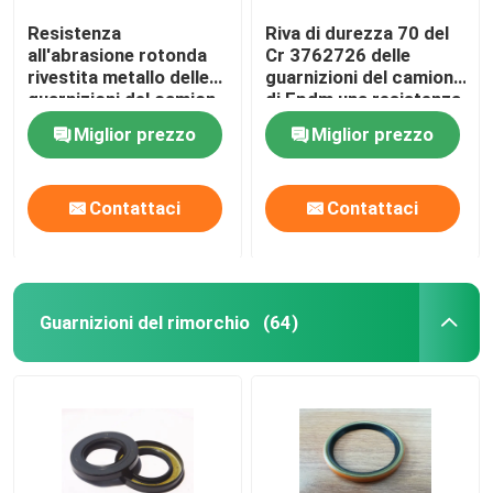
Resistenza
Riva di durezza 70 del
all'abrasione rotonda
Cr 3762726 delle
rivestita metallo delle
guarnizioni del camion
guarnizioni del camion
di Epdm una resistenza
di dimensione standard
all'acqua
Miglior prezzo
Miglior prezzo
Contattaci
Contattaci
Guarnizioni del rimorchio
(64)