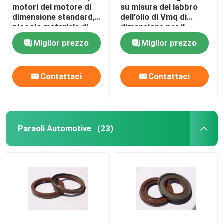
motori del motore di
su misura del labbro
dimensione standard,
dell'olio di Vmq di
guarnizioni del gambo di valvola
piccolo materiale di
dimensione per il
gomma della
motore di
Miglior prezzo
Miglior prezzo
parapolvere HNR di
automobile/l'industria
Parti di riparazione del motore
Brown
Contattaci
Contattaci
Imballaggio di ghiandola della fibra
Paraoli Automotive
(23)