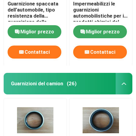
Guarnizione spaccata
Impermeabilizzi le
dell'automobile, tipo
guarnizioni
resistenza della
automobilistiche per i
guarnizione delle
prodotti chimici del
semiasse vario di
cambio/resistenza
Miglior prezzo
Miglior prezzo
bassa temperatura
dell'alcali
Contattaci
Contattaci
Guarnizioni del camion
(26)