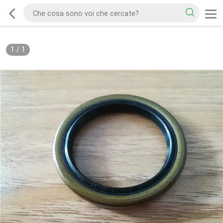
1
/
1