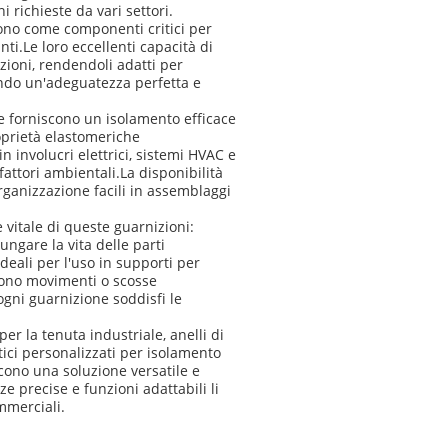
i richieste da vari settori.
ono come componenti critici per
nti.Le loro eccellenti capacità di
zioni, rendendoli adatti per
ando un'adeguatezza perfetta e
te forniscono un isolamento efficace
roprietà elastomeriche
n involucri elettrici, sistemi HVAC e
fattori ambientali.La disponibilità
rganizzazione facili in assemblaggi
 vitale di queste guarnizioni:
ngare la vita delle parti
deali per l'uso in supporti per
ono movimenti o scosse
gni guarnizione soddisfi le
er la tenuta industriale, anelli di
etici personalizzati per isolamento
cono una soluzione versatile e
ze precise e funzioni adattabili li
mmerciali.