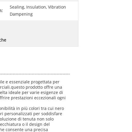
Sealing, Insulation, Vibration
n:
Dampening
iche
le e essenziale progettata per
ciali.questo prodotto offre una
celta ideale per varie esigenze di
frire prestazioni eccezionali ogni
ibilità in più colori tra cui nero
ori personalizzati per soddisfare
oluzione di tenuta non solo
ecchiatura o il design del
che consente una precisa