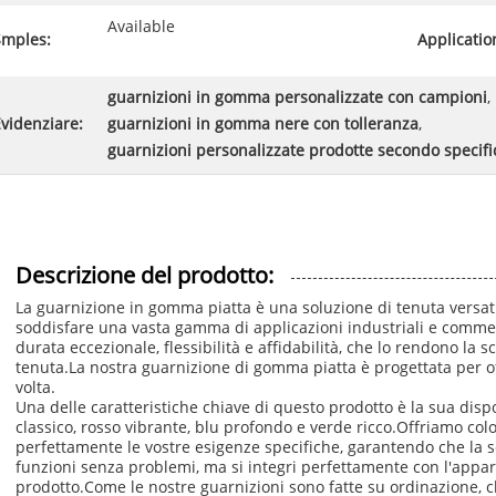
Available
Smples:
Applicatio
guarnizioni in gomma personalizzate con campioni
,
videnziare:
guarnizioni in gomma nere con tolleranza
,
guarnizioni personalizzate prodotte secondo specif
Descrizione del prodotto:
La guarnizione in gomma piatta è una soluzione di tenuta versati
soddisfare una vasta gamma di applicazioni industriali e commer
durata eccezionale, flessibilità e affidabilità, che lo rendono la s
tenuta.La nostra guarnizione di gomma piatta è progettata per of
volta.
Una delle caratteristiche chiave di questo prodotto è la sua dispon
classico, rosso vibrante, blu profondo e verde ricco.Offriamo col
perfettamente le vostre esigenze specifiche, garantendo che la s
funzioni senza problemi, ma si integri perfettamente con l'appar
prodotto.Come le nostre guarnizioni sono fatte su ordinazione, 