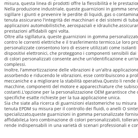
misura, questa linea di prodotti offre la flessibilità e le prestazion
Nella produzione industriale, queste guarnizioni in gomma serv
sigillare i giunti e prevenire le perdite di liquidi, gas o contamina
tenuta assicurano l'integrità dei macchinari e dei sistemi di tuba
applicazioni automobilistiche, aerospaziali e idrauliche.assicur
prestazioni affidabili ogni volta.
Oltre alla sigillatura, queste guarnizioni in gomma personalizza
contro le correnti elettriche e il trasferimento termico.Le loro p
personalizzate consentono loro di essere utilizzati come isolanti i
dispositivi elettronici, che proteggono i componenti sensibili dai 
di colori personalizzati consente anche un'identificazione e un'o
complessi.
Inoltre, l'ammortizzazione delle vibrazioni è un'altra applicazione
assorbendo e riducendo le vibrazioni, esse contribuiscono a prolu
meccaniche e a migliorare la stabilità operativa.Questo li rende i
macchine, componenti del motore e apparecchiature che subisc
costanti.L'opzione per la personalizzazione OEM garantisce che o
specifiche esatte richieste per la tua applicazione unica.
Sia che siate alla ricerca di guarnizioni elastomeriche su misura p
tenuta EPDM su misura per il controllo dei fluidi, o anelli O sint
specializzato,queste guarnizioni in gomma personalizzate fornis
affidabileLa loro combinazione di colori personalizzabili, tolleran
rende indispensabili in una varietà di scenari professionali e co