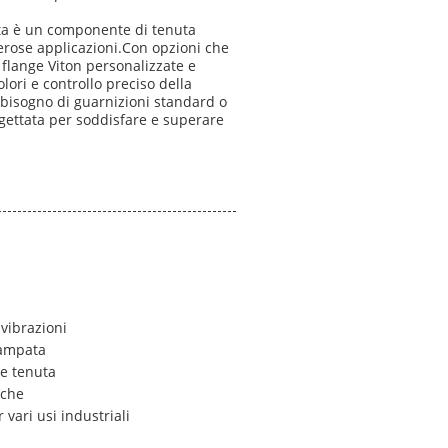
ata è un componente di tenuta
erose applicazioni.Con opzioni che
flange Viton personalizzate e
lori e controllo preciso della
e bisogno di guarnizioni standard o
rogettata per soddisfare e superare
vibrazioni
tampata
re tenuta
iche
 vari usi industriali