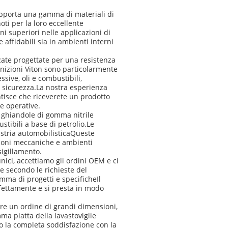
upporta una gamma di materiali di
ti per la loro eccellente
 superiori nelle applicazioni di
affidabili sia in ambienti interni
zate progettate per una resistenza
rnizioni Viton sono particolarmente
sive, oli e combustibili,
 sicurezza.La nostra esperienza
tisce che riceverete un prodotto
e operative.
e ghiandole di gomma nitrile
ustibili a base di petrolio.Le
ustria automobilisticaQueste
zioni meccaniche e ambienti
 sigillamento.
ici, accettiamo gli ordini OEM e ci
 secondo le richieste del
amma di progetti e specificheIl
rfettamente e si presta in modo
uare un ordine di grandi dimensioni,
a piatta della lavastoviglie
o la completa soddisfazione con la