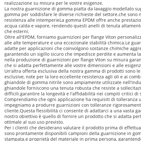
realizzazione su misura per le vostre esigenze.
La nostra guarnizione di gomma piatta da lavaggio modellato s
gomma per soddisfare le diverse richieste del settore.che sono no
resistenza alle intemperieLa gomma EPDM offre anche prestazioni
acqua calda e vapore, rendendo questi anelli di tenuta altamente 
che esterni.
Oltre all'EPDM, forniamo guarnizioni per flange Viton personaliz
alle alte temperature e una eccezionale stabilità chimica.Le gua
adatte per applicazioni che coinvolgono sostanze chimiche aggres
garantendo un sigillo sicuro che impedisce perdite e aumenta la
nella produzione di guarnizioni per flange Viton su misura garan
che si adatta perfettamente alle vostre dimensioni e alle esigenz
Un'altra offerta esclusiva della nostra gamma di prodotti sono l
esclusive, note per la loro eccellente resistenza agli oli e ai comb
ghiandole di gomma nitrile sono ampiamente utilizzate nell'ind
ghiandole forniscono una tenuta robusta che resiste a sollecita
difficili.garantire la longevità e l'affidabilità nei compiti critici di
Comprendiamo che ogni applicazione ha requisiti di tolleranza un
impegniamo a produrre guarnizioni con tolleranze rigorosamente
cliente.Questa flessibilità ci consente di adattarci a una vasta g
nostro obiettivo è quello di fornire un prodotto che si adatta pe
ottimale al suo uso previsto.
Per i clienti che desiderano valutare il prodotto prima di effett
sono prontamente disponibili campioni della guarnizione in gomm
stampata.e proprietà del materiale in prima persona, garantend