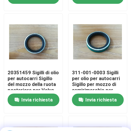
autoveicoli per
Mercedes Atego OEM
Giro della fabbrica
Replacement
Controllo di qualità
Contattici
Richieda una citazione
20351459 Sigilli di olio
311-001-0003 Sigilli
per autocarri Sigillo
per olio per autocarri
del mozzo della ruota
Sigillo per mozzo di
posteriore per Volvo
semirimorchio per
Guarnizione in gomma olio
FH16 Sostituzione
asse di BPW OEM
Invia richiesta
Invia richiesta
OEM
sostituzione
Paraoli Automotive
Guarnizioni del camion