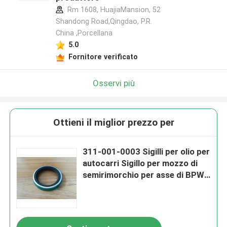
Rm 1608, HuajiaMansion, 52
Shandong Road,Qingdao, P.R.
China ,Porcellana
5.0
Fornitore verificato
Osservi più
Ottieni il miglior prezzo per
311-001-0003 Sigilli per olio per
autocarri Sigillo per mozzo di
semirimorchio per asse di BPW
OEM sostituzione