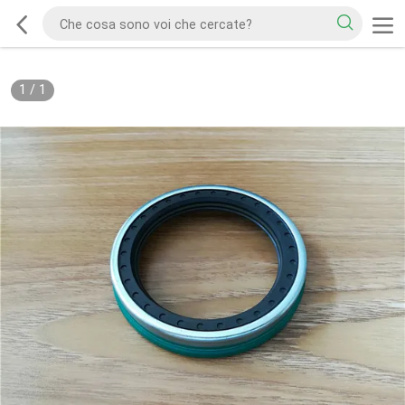
1
/
1