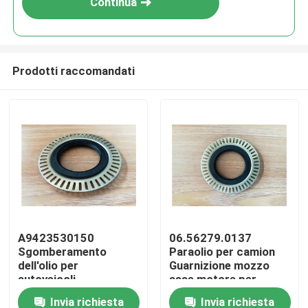
Continua
Prodotti raccomandati
Casa
A9423530150
06.56279.0137
Sgomberamento
Paraolio per camion
Prodotti
dell'olio per
Guarnizione mozzo
autoveicoli
asse motore per
Sgomberamento
sostituzione OEM
Invia richiesta
Invia richiesta
Circa noi
dell'olio per
MAN TGX