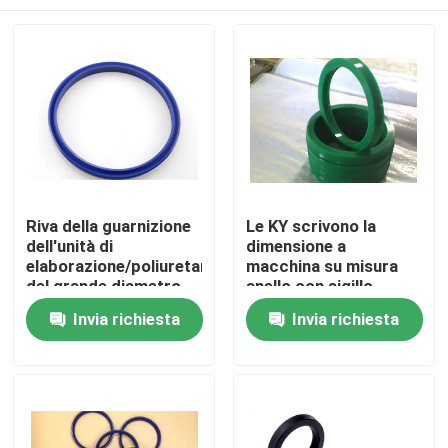
Riva della guarnizione
Le KY scrivono la
dell'unità di
dimensione a
elaborazione/poliuretano
macchina su misura
del grande diametro
anello con sigillo
90 un'alta resistenza
idraulico dell'olio
Casa
Invia richiesta
Invia richiesta
all'usura di durezza
dell'unità di
elaborazione per il
foro 20×30×7
Prodotti
dell'asse
Circa noi