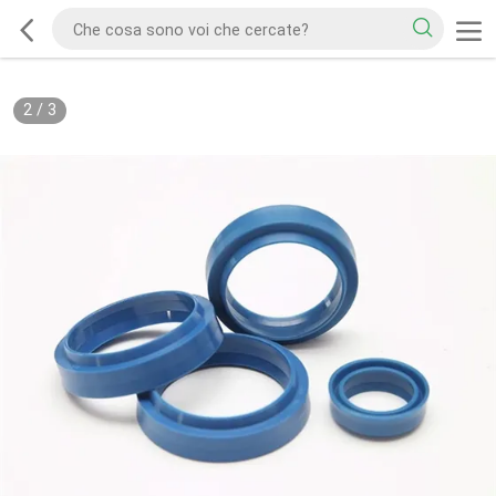
2
/
3