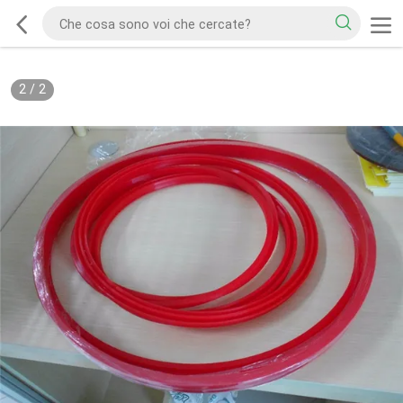
2
/
2