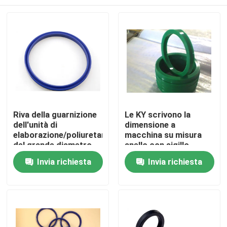
Riva della guarnizione
Le KY scrivono la
dell'unità di
dimensione a
elaborazione/poliuretano
macchina su misura
del grande diametro
anello con sigillo
90 un'alta resistenza
idraulico dell'olio
Casa
Invia richiesta
Invia richiesta
all'usura di durezza
dell'unità di
elaborazione per il
foro 20×30×7
Prodotti
dell'asse
Circa noi